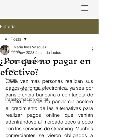
Entrada
All Posts
Maria Ines Vasquez
All Posts
22 nov 2023
2 min de lectura
¿Por qué no pagar en
Comercio Electrónico
efectivo?
Hawk
Preter
Cada vez más personas realizan sus 
pagos de forma electrónica, ya sea por 
Project Management
transferencia bancaria o con tarjeta de 
Transformación digital
crédito o débito. La pandemia aceleró 
el crecimiento de las alternativas para 
realizar pagos online que venían 
adentrándose al mercado poco a poco 
con los servicios de streaming. Muchos 
comerciantes se vieron obligados a 