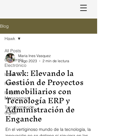
Blog
Hawk
All Posts
Maria Ines Vasquez
Comercio
2 ago 2023
2 min de lectura
Electrónico
Hawk: Elevando la
Hawk
Gestión de Proyectos
Preter
Inmobiliarios con
Project
Tecnología ERP y
Management
Administración de
Transformación
digital
Enganche
En el vertiginoso mundo de la tecnología, la
innovación no se detiene ni siquiera en las