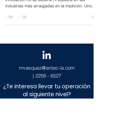
industrias más arraigadas en la tradición. Uno...
mvasquez@aritec-la.com
|
2258 - 6527
¿Te interesa llevar tu operación
al siguiente nivel?
Agenda una reunión completando nuestro formulario y
conversemos sobre las necesidades de tu negocio
para proponerte soluciones personalizadas que
realmente generen impacto.
También puedes escribirnos directamente al correo