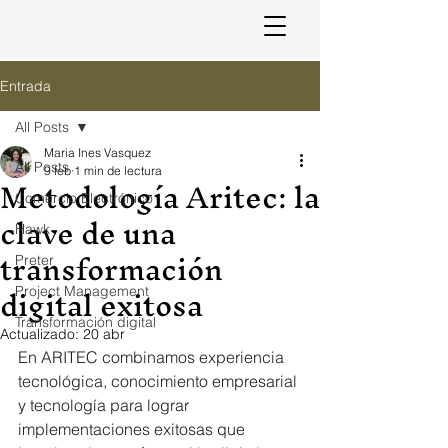
Entrada
All Posts
Maria Ines Vasquez
All Posts
9 feb
1 min de lectura
Metodología Aritec: la
Comercio Electrónico
clave de una
Hawk
transformación
Preter
digital exitosa
Project Management
Transformación digital
Actualizado:
20 abr
En ARITEC combinamos experiencia 
tecnológica, conocimiento empresarial 
y tecnología para lograr 
implementaciones exitosas que 