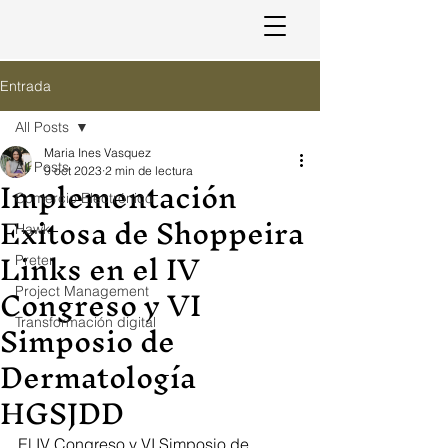
Entrada
All Posts
Maria Ines Vasquez
All Posts
9 oct 2023
2 min de lectura
Implementación
Comercio Electrónico
Exitosa de Shoppeira
Hawk
Links en el IV
Preter
Congreso y VI
Project Management
Simposio de
Transformación digital
Dermatología
HGSJDD
El IV Congreso y VI Simposio de 